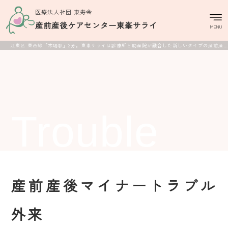
医療法人社団 東寿会
産前産後ケアセンター
東峯サライ
MENU
江東区 東西線「木場駅」2分。東峯サライは診療所と助産院が融合した新しいタイプの産前産後ケアセンターです。
Trouble
産前産後マイナートラブル
外来