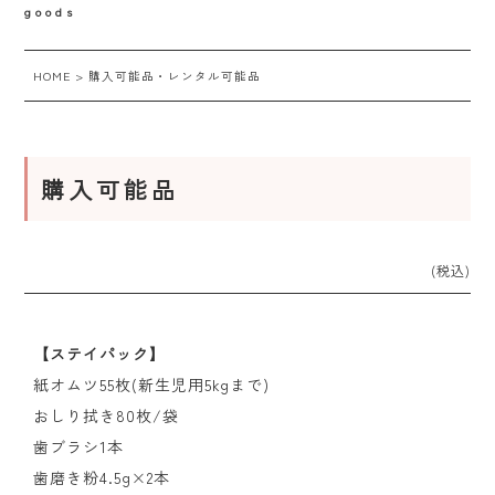
goods
HOME
>
購入可能品・レンタル可能品
購入可能品
(税込)
【ステイパック】
紙オムツ55枚(新生児用5kgまで)
おしり拭き80枚/袋
歯ブラシ1本
歯磨き粉4.5g×2本