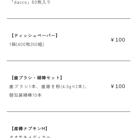
「dacco」80枚入り
【ティッシュペーパー】
100
¥
1箱(400枚200組)
【歯ブラシ・綿棒セット】
歯ブラシ1本、歯磨き粉(4.5g×2本)、
100
¥
個包装綿棒10本
【産褥ナプキンM】
オオサキメディカル