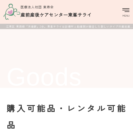
医療法人社団 東寿会
産前産後ケアセンター
東峯サライ
MENU
江東区 東西線「木場駅」2分。東峯サライは診療所と助産院が融合した新しいタイプの産前産後ケアセンターです。
Goods
購入可能品・レンタル可能
品